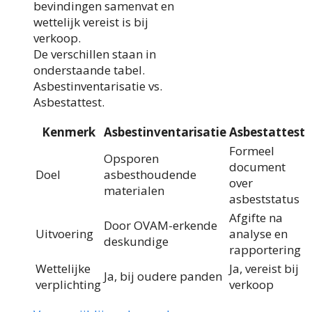
bevindingen samenvat en
wettelijk vereist is bij
verkoop.
De verschillen staan in
onderstaande tabel.
Asbestinventarisatie vs.
Asbestattest.
Kenmerk
Asbestinventarisatie
Asbestattest
Formeel
Opsporen
document
Doel
asbesthoudende
over
materialen
asbeststatus
Afgifte na
Door OVAM-erkende
Uitvoering
analyse en
deskundige
rapportering
Wettelijke
Ja, vereist bij
Ja, bij oudere panden
verplichting
verkoop