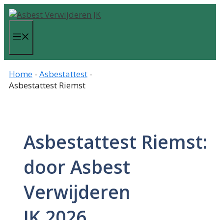
Spring
naar
de
Menu
inhoud
Home
-
Asbestattest
-
Asbestattest Riemst
Asbestattest Riemst:
door Asbest
Verwijderen
JK 2026